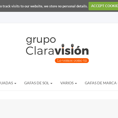
o track visits to our website, we store no personal details.
ACCEPT COOKIE
DUADAS
GAFAS DE SOL
VARIOS
GAFAS DE MARCA 