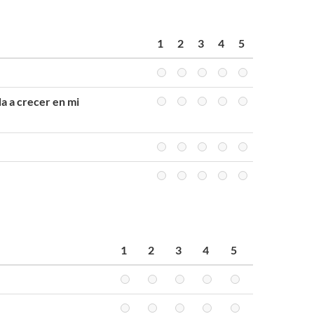
1
2
3
4
5
a a crecer en mi
1
2
3
4
5