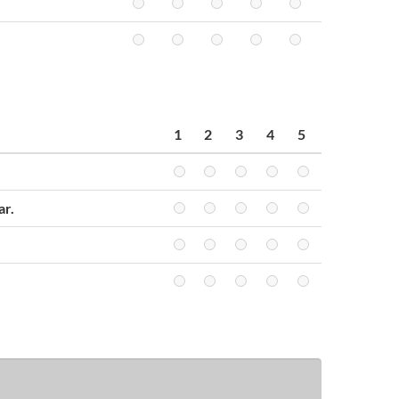
1
2
3
4
5
ar.